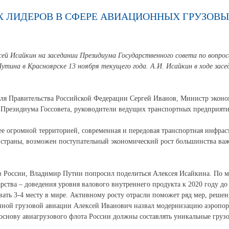
Х ЛИДЕРОВ В СФЕРЕ АВИАЦИОННЫХ ГРУЗОВЫ
ксей Исайкин на заседании Президиума Государственного совета по воп
тина в Красноярске 13 ноября текущего года. А.И. Исайкин в ходе засе
теля Правительства Российской Федерации Сергей Иванов, Министр экон
 Президиума Госсовета, руководители ведущих транспортных предприяти
ее огромной территорией, современная и передовая транспортная инфраст
я страны, возможен поступательный экономический рост большинства ва
в России, Владимир Путин попросил поделиться Алексея Исайкина. По м
рства – доведения уровня валового внутреннего продукта к 2020 году до 
вать 3-4 месту в мире. Активному росту отрасли поможет ряд мер, реше
енной грузовой авиации Алексей Иванович назвал модернизацию аэропор
снову авиагрузового флота России должны составлять уникальные грузов