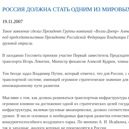
РОССИЯ ДОЛЖНА СТАТЬ ОДНИМ ИЗ МИРОВЫ
19.11.2007
Такое заявление сделал Президент Группы компаний «Волга-Днепр» Але
под председательством Президента Российской Федерации Владимира Пу
грузовой отрасли.
В заседании Госсовета приняли участие Первый заместитель Председа
транспорта Игорь Левитин, Министр финансов Алексей Кудрин, члены
Тон беседе задал Владимир Путин, который отметил, что для России, с 
транспортной системе, имеющей огромное стратегическое значение дл
инновационному пути развития.
Мыслями о том, как должна развиваться транспортная инфраструктура 
огромное влияние на достижение одной из стратегических целей госуда
инфраструктуры, включая грузовые авиаперевозки, должно соответство
уровне. В числе основных и необходимых факторов развития отечеств
конкурентоспособного воздушного парка. По мнению А. И. Исайкина, о
так и западные, аналоги которых не производятся в России.