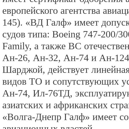
европейского агентства авиа
145). «ВД Галф» имеет допу
судов типа: Boeing 747-200/3
Family, а также ВС отечестве
Ан-26, Ан-32, Ан-74 и Ан-124
Шарджой, действует линейная
видов ТО и сопутствующих ус
Aн-74, Ил-76ТД, эксплуатиру
азиатских и африканских стра
«Волга-Днепр Галф» имеет с
авиационных властей.