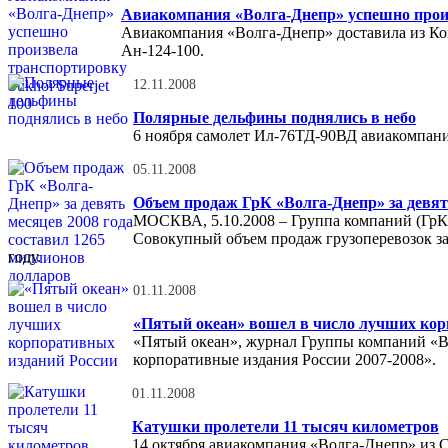
Авиакомпания «Волга-Днепр» успешно произ
Авиакомпания «Волга-Днепр» доставила из Ком
Ан-124-100.
12.11.2008
Полярные дельфины поднялись в небо
6 ноября самолет Ил-76ТД-90ВД авиакомпани
05.11.2008
Объем продаж ГрК «Волга-Днепр» за девят
МОСКВА, 5.10.2008 – Группа компаний (ГрК) 
Совокупный объем продаж грузоперевозок за 
году.
01.11.2008
«Пятый океан» вошел в число лучших кор
«Пятый океан», журнал Группы компаний «В
корпоративные издания России 2007-2008».
01.11.2008
Катушки пролетели 11 тысяч километров
14 октября авиакомпания «Волга-Днепр» из С