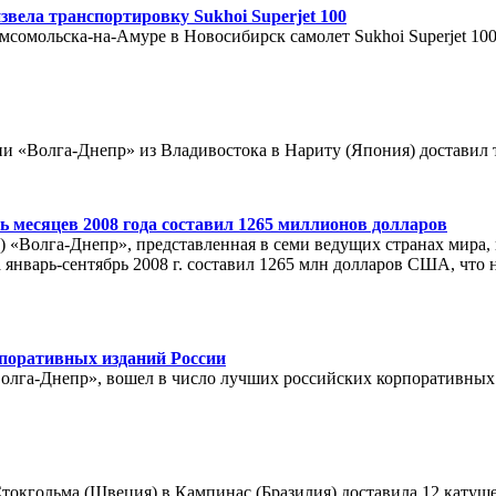
вела транспортировку Sukhoi Superjet 100
сомольска-на-Амуре в Новосибирск самолет Sukhoi Superjet 100.
и «Волга-Днепр» из Владивостока в Нариту (Япония) доставил 
ь месяцев 2008 года составил 1265 миллионов долларов
«Волга-Днепр», представленная в семи ведущих странах мира, п
январь-сентябрь 2008 г. составил 1265 млн долларов США, что 
поративных изданий России
олга-Днепр», вошел в число лучших российских корпоративных
токгольма (Швеция) в Кампинас (Бразилия) доставила 12 катуше