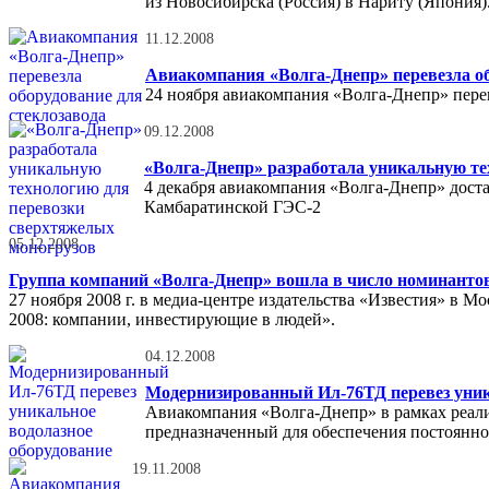
из Новосибирска (Россия) в Нариту (Япония)
11.12.2008
Авиакомпания «Волга-Днепр» перевезла об
24 ноября авиакомпания «Волга-Днепр» пере
09.12.2008
«Волга-Днепр» разработала уникальную те
4 декабря авиакомпания «Волга-Днепр» доста
Камбаратинской ГЭС-2
05.12.2008
Группа компаний «Волга-Днепр» вошла в число номинантов 
27 ноября 2008 г. в медиа-центре издательства «Известия» в М
2008: компании, инвестирующие в людей».
04.12.2008
Модернизированный Ил-76ТД перевез уник
Авиакомпания «Волга-Днепр» в рамках реали
предназначенный для обеспечения постоянно
19.11.2008