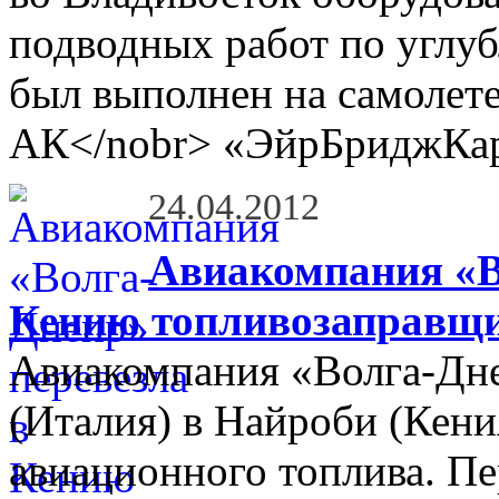
подводных работ по углу
был выполнен на самолет
АК</nobr> «ЭйрБриджКар
24.04.2012
Авиакомпания «В
Кению топливозаправщ
Авиакомпания «Волга-Дне
(Италия) в Найроби (Кени
авиационного топлива. Пе