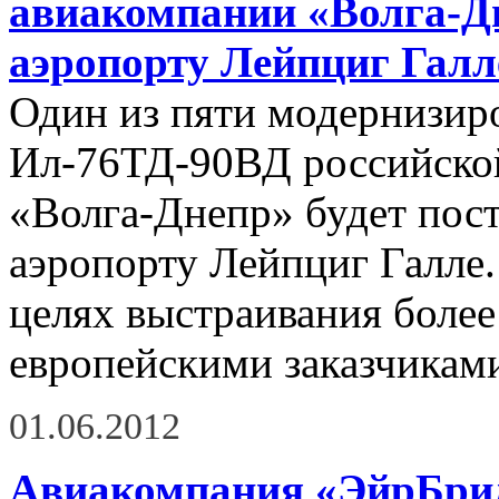
авиакомпании «Волга-Дн
аэропорту Лейпциг Галл
Один из пяти модернизир
Ил-76ТД-90ВД российской
«Волга-Днепр» будет пост
аэропорту Лейпциг Галле.
целях выстраивания более
европейскими заказчикам
01.06.2012
Авиакомпания «ЭйрБрид