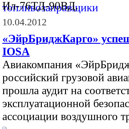
Ил-76ТД-90ВД.
10.04.2012
«ЭйрБриджКарго» успе
IOSA
Авиакомпания «ЭйрБрид
российский грузовой ави
прошла аудит на соответс
эксплуатационной безоп
ассоциации воздушного тр