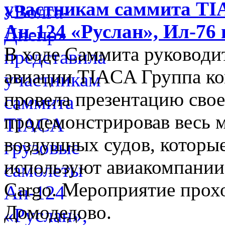
участникам саммита TI
Ан-124 «Руслан», Ил-76 
В ходе Саммита руководи
авиации TIACA Группа к
провела презентацию свое
продемонстрировав весь 
воздушных судов, которы
используют авиакомпании
Cargo. Мероприятие прох
Домодедово.