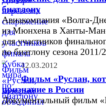
биатлону
Авиакомпания «Волга-Дне
из Мюнхена в Ханты-Ман
для участников финальног
по биатлону сезона 2011/
12.03.2012
Фильм «Руслан, ко
признание в России
Документальный фильм «Р