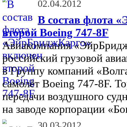
02.04.2012
В состав флота 
второй Boeing 747-8F
Авиакомпания «ЭйрБрид
российский грузовой ави
в Группу компаний «Волг
самолёт Boeing 747-8F. Т
передачи воздушного судн
на заводе корпорации «Бо
30.03.2012