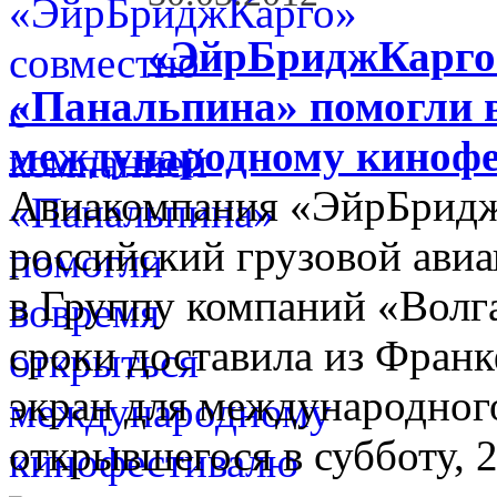
«ЭйрБриджКарго»
«Панальпина» помогли 
международному кинофе
Авиакомпания «ЭйрБрид
российский грузовой ави
в Группу компаний «Волг
сроки доставила из Франк
экран для международног
открывшегося в субботу, 2