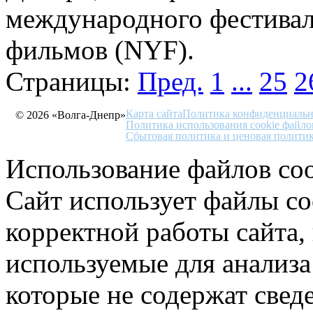
международного фестивал
фильмов (NYF).
Страницы:
Пред.
1
...
25
2
Карта сайта
Политика конфиденциальн
© 2026 «Волга-Днепр»
Политика использования cookie файло
Сбытовая политика и ценовая полити
Использование файлов coo
Сайт использует файлы co
корректной работы сайта,
используемые для анализа
которые не содержат свед